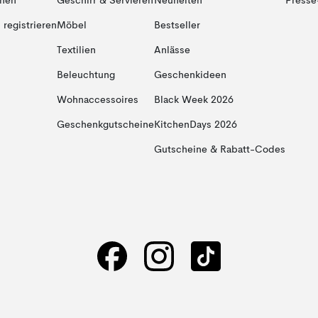
onen
Geschirr & Servieren
Neuheiten
Presse
registrieren
Möbel
Bestseller
Textilien
Anlässe
Beleuchtung
Geschenkideen
Wohnaccessoires
Black Week 2026
Geschenkgutscheine
KitchenDays 2026
Gutscheine & Rabatt-Codes