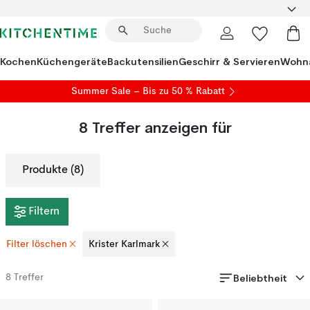
Kochen
Küchengeräte
Backutensilien
Geschirr & Servieren
Wohna
Summer Sale
– Bis zu 50 % Rabatt
8
Treffer anzeigen für
Produkte (8)
Filtern
Filter löschen
Krister Karlmark
Beliebtheit
8
Treffer