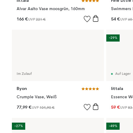
Iittala
Fine Little
Alvar Aalto Vase moosgrün, 160mm
Swimmers K
166 €
54 €
UVP
221 €
UVP
60
-29%
Im Zulauf
Auf Lager
Byon
Iittala
Crumple Vase, Weiß
Essence We
77,99 €
59 €
UVP
104,90 €
UVP
83
-27%
-49%