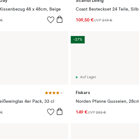
 Day
Scandi Living
issenbezug 48 x 48cm, Beige
Coast Besteckset 24 Teile, Silb
109,50 €
 €
UVP
219 €
-27%
Auf Lager
Fiskars
ißweinglas 4er Pack, 33 cl
Norden Pfanne Gusseien, 28c
149 €
 €
UVP
203 €