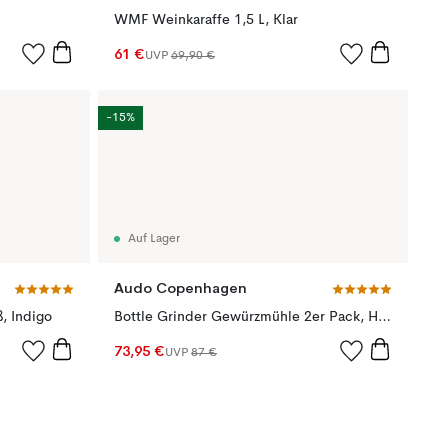
WMF Weinkaraffe 1,5 L, Klar
61 €
UVP
69,90 €
-15%
Auf Lager
Audo Copenhagen
, Indigo
Bottle Grinder Gewürzmühle 2er Pack, Hunting green-beige
73,95 €
UVP
87 €