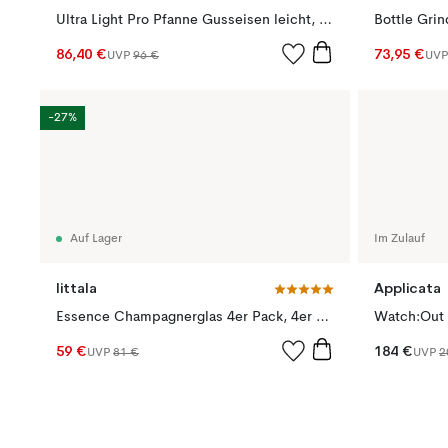
Ultra Light Pro Pfanne Gusseisen leicht, 28cm
86,40 €
73,95 €
UVP
96 €
UV
-27%
Auf Lager
Im Zulauf
Iittala
Applicata
Essence Champagnerglas 4er Pack, 4er Pack 21cl
59 €
184 €
UVP
81 €
UVP
2