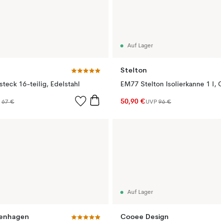
Auf Lager
Stelton
teck 16-teilig, Edelstahl
EM77 Stelton Isolierkanne 1 l,
50,90 €
P
67 €
UVP
96 €
Auf Lager
enhagen
Cooee Design