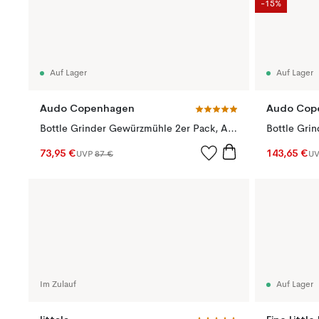
-15%
Auf Lager
Auf Lager
Audo Copenhagen
Audo Cop
Bottle Grinder Gewürzmühle 2er Pack, Ash-carbon (Buchen Deckel)
73,95 €
143,65 €
UVP
87 €
U
Im Zulauf
Auf Lager