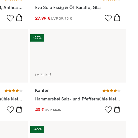
Hammershøi Gewürzmühle groß, Anthrazitgrau
Eva Solo Essig & Öl-Karaffe, Glas
27,99 €
UVP
39,95 €
-27%
Im Zulauf
Kähler
Hammershøi Salz- und Pfeffermühle klein, Anthrazitgrau
Hammershøi Salz- und Pfeffermühle klein, Weiß
40 €
UVP
55 €
-46%