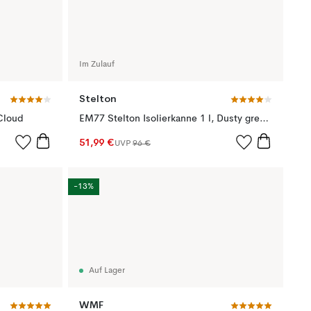
Im Zulauf
Stelton
 Cloud
EM77 Stelton Isolierkanne 1 l, Dusty green (staubgrün) hochglanz
51,99 €
UVP
96 €
-13%
Auf Lager
WMF