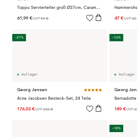
Toppu Servierteller groß Ø27cm, Caramel-rose
Hammershø
61,99 €
47 €
UVP
94 €
UVP
60
-27%
-16%
Auf Lager
Auf Lager
Georg Jensen
Georg Jen
Arne Jacobsen Besteck-Set, 24 Teile
Bernadotte
176,03 €
189 €
UVP
240 €
UVP
2
-18%