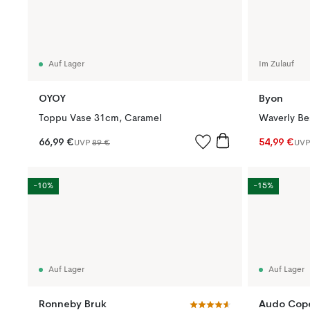
Auf Lager
Im Zulauf
OYOY
Byon
Toppu Vase 31cm, Caramel
Waverly Bes
66,99 €
54,99 €
UVP
89 €
UV
-10%
-15%
Auf Lager
Auf Lager
Ronneby Bruk
Audo Cop