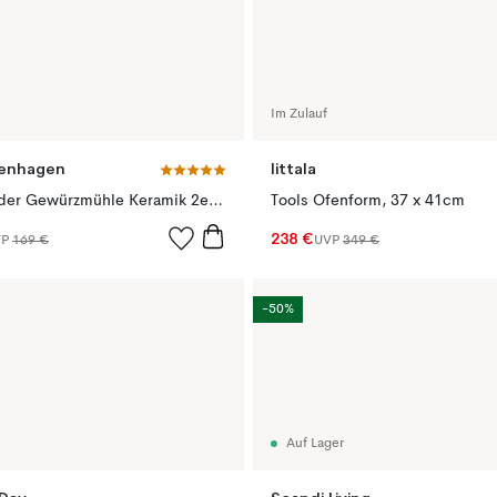
Im Zulauf
enhagen
Iittala
Bottle Grinder Gewürzmühle Keramik 2er Pack, Sand ( Walnussholzdeckel)
Tools Ofenform, 37 x 41cm
238 €
VP
169 €
UVP
349 €
-50%
Auf Lager