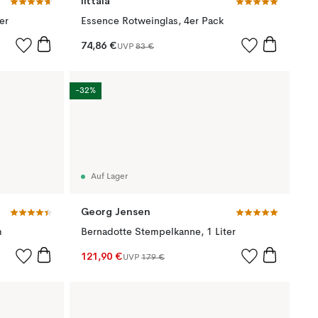
Iittala
er
Essence Rotweinglas, 4er Pack
74,86 €
UVP
83 €
-32%
Auf Lager
Georg Jensen
m
Bernadotte Stempelkanne, 1 Liter
121,90 €
UVP
179 €