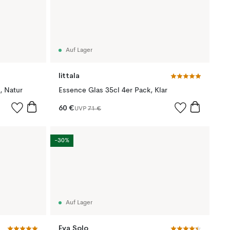
Auf Lager
Iittala
, Natur
Essence Glas 35cl 4er Pack, Klar
60 €
UVP
71 €
-30%
Auf Lager
Eva Solo