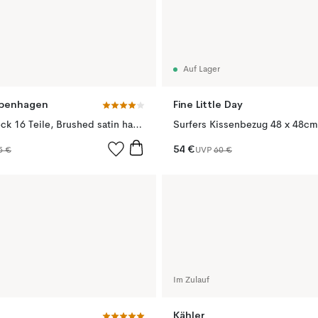
Auf Lager
openhagen
Fine Little Day
Hune Besteck 16 Teile, Brushed satin hammered
Surfers Kissenbezug 48 x 48cm
54 €
5 €
UVP
60 €
Im Zulauf
Kähler