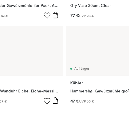
Bottle Grinder Gewürzmühle 2er Pack, Ash-carbon
Gry Vase 30cm, Clear
77 €
P
87 €
UVP
93 €
Auf Lager
Kähler
Watch:Out Wanduhr Eiche, Eiche-Messing
Hammershøi Gewürzmühle groß
47 €
09 €
UVP
60 €