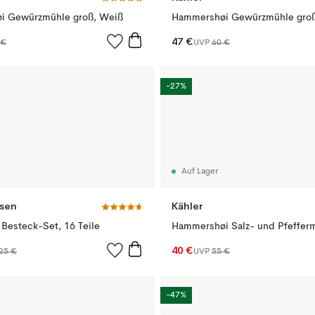
i Gewürzmühle groß, Weiß
47 €
 €
UVP
60 €
-27%
Auf Lager
sen
Kähler
 Besteck-Set, 16 Teile
40 €
25 €
UVP
55 €
-47%