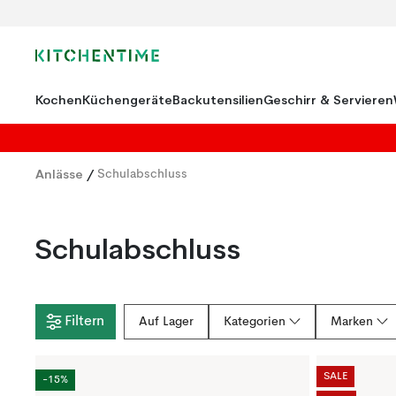
Kochen
Küchengeräte
Backutensilien
Geschirr & Servieren
Anlässe
/
Schulabschluss
Schulabschluss
Filtern
Auf Lager
Kategorien
Marken
SALE
-15%