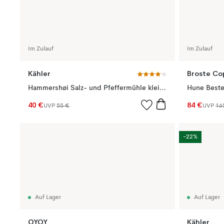
Im Zulauf
Im Zulauf
Kähler
Broste C
Hammershøi Salz- und Pfeffermühle klein, Indigo
40 €
84 €
UVP
55 €
UVP
16
-22%
Auf Lager
Auf Lager
OYOY
Kähler