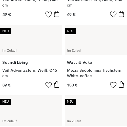
Veil Adventsstern, Natur, Ø45
Veil Adventsstern, Natur, Ø60
cm
cm
49 €
49 €
NEU
NEU
Im Zulauf
Im Zulauf
Scandi Living
Watt & Veke
Veil Adventsstern, Weiß, Ø45
Mezza Snöblomma Tischstern,
cm
White-coffee
39 €
150 €
NEU
NEU
Im Zulauf
Im Zulauf