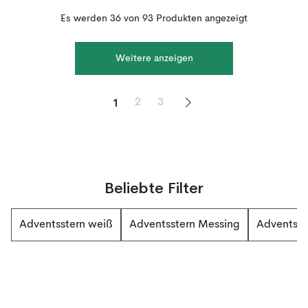
Es werden 36 von 93 Produkten angezeigt
Weitere anzeigen
1
2
3
Beliebte Filter
Adventsstern weiß
Adventsstern Messing
Adventsst