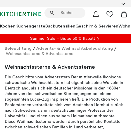
Kochen
Küchengeräte
Backutensilien
Geschirr & Servieren
Wohna
Summer Sale
– Bis zu 50 % Rabatt
Beleuchtung
/
Advents- & Weihnachtsbeleuchtung
/
Weihnachtssterne & Adventssterne
Weihnachtssterne & Adventssterne
Die Geschichte vom Adventsstern Der mittlerweile ikonische
schwedische Weihnachtsstern hat eigentlich seine Wurzeln in
Deutschland, als sich ein deutscher Missionar in den 1880er
Jahren von den schwedischen Sternenjungen bei einem
sogenannten Lucia-Zug inspirieren ließ. Die Produktion von
Papiersternen verbreitete sich vom deutschen Hernhut zurück
nach Schweden, als ein deutschstämmiger Professor der
Universität Lund einen aus seinem Heimatland mitbrachte.
Diese Weihnachtssterne wurden durch persönliche Kontakte
zwischen schwedischen Familien in Lund verbreitet,