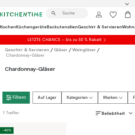
Kochen
Küchengeräte
Backutensilien
Geschirr & Servieren
Wohna
LETZTE CHANCE – bis zu 50 % Rabatt
Geschirr & Servieren
/
Gläser
/
Weingläser
/
Chardonnay-Gläser
Chardonnay-Gläser
Filtern
Auf Lager
Kategorien
Marken
Beliebtheit
1
Treffer
-40%