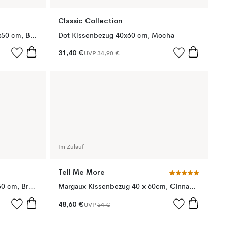
Classic Collection
Classic Velvet Kissenbezug 50x50 cm, Brown
Dot Kissenbezug 40x60 cm, Mocha
31,40 €
UVP
34,90 €
Im Zulauf
Tell Me More
Ikat Diamond Kissenbezug 50x50 cm, Brown
Margaux Kissenbezug 40 x 60cm, Cinnamon
48,60 €
UVP
54 €