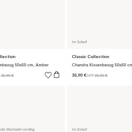
Im Zulauf
llection
Classic Collection
enbezug 50x50 cm, Amber
Chandra Kissenbezug 50x50 c
35,90 €
P
39,90 €
UVP
39,90 €
zte Stückzahl vorrätig
Im Zulauf