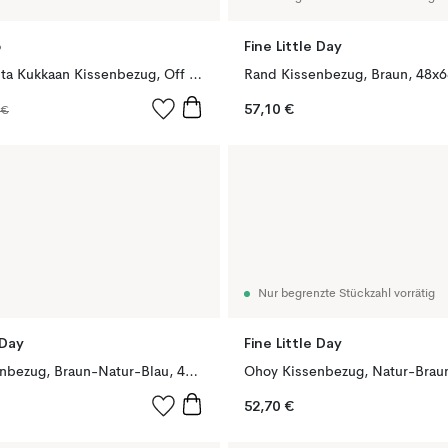
o
Fine Little Day
Pieni Kukasta Kukkaan Kissenbezug, Off white-plum-pink-terracotta, 50x50 cm
Rand Kissenbezug, Braun, 48x
57,10 €
 €
Nur begrenzte Stückzahl vorrätig
 Day
Fine Little Day
Ohoy Kissenbezug, Braun-Natur-Blau, 48x48 cm
52,70 €