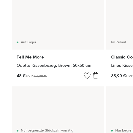
Auf Lager
Im Zulauf
Tell Me More
Classic Co
Odette Kissenbezug, Brown, 50x50 cm
Lines Kiss
48 €
35,90 €
UVP
49,90 €
UV
Nur begrenzte Stückzahl vorrätig
Nur begren