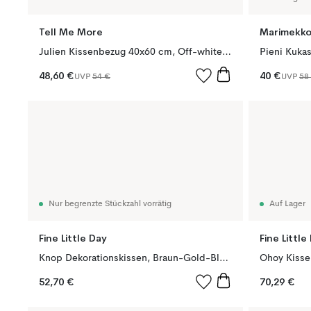
Tell Me More
Marimekk
Julien Kissenbezug 40x60 cm, Off-white-rostrot
48,60 €
40 €
UVP
54 €
UVP
58
Nur begrenzte Stückzahl vorrätig
Auf Lager
Fine Little Day
Fine Little
Knop Dekorationskissen, Braun-Gold-Blau, 27x40 cm
52,70 €
70,29 €