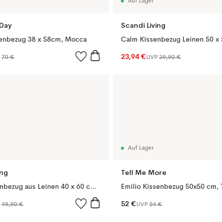
Auf Lager
 Day
Scandi Living
enbezug 38 x 58cm, Mocca
23,94 €
P
70 €
UVP
39,90 €
Auf Lager
ing
Tell Me More
Calm Kissenbezug aus Leinen 40 x 60 cm, Almond Brown
Emilio Kissenbezug 50x50 cm, 
52 €
P
49,90 €
UVP
54 €