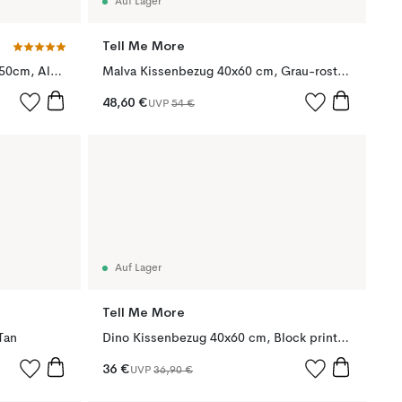
Auf Lager
Tell Me More
Calm Kissenbezug Leinen 50 x 50cm, Almond Brown
Malva Kissenbezug 40x60 cm, Grau-rostrot
48,60 €
UVP
54 €
Auf Lager
Tell Me More
Tan
Dino Kissenbezug 40x60 cm, Block print brown
36 €
UVP
36,90 €