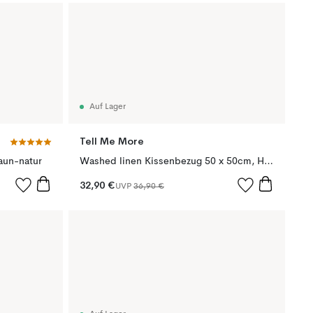
Auf Lager
Tell Me More
aun-natur
Washed linen Kissenbezug 50 x 50cm, Hazelnut stripe
32,90 €
UVP
36,90 €