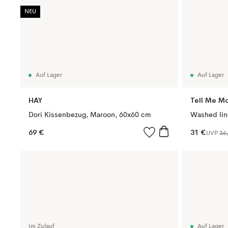
NEU
Auf Lager
Auf Lager
HAY
Tell Me M
Dori Kissenbezug, Maroon, 60x60 cm
69 €
31 €
UVP
36
Im Zulauf
Auf Lager