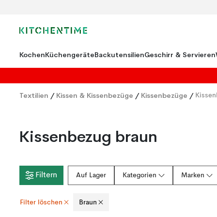
Kochen
Küchengeräte
Backutensilien
Geschirr & Servieren
Textilien
/
Kissen & Kissenbezüge
/
Kissenbezüge
/
Kissen
Kissenbezug braun
Filtern
Auf Lager
Kategorien
Marken
Filter löschen
Braun