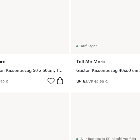
Auf Lager
ore
Tell Me More
Washed linen Kissenbezug 50 x 50cm, Taupe
Gaston Kissenbezug 40x60 cm,
39 €
,90 €
UVP
46,90 €
Nur begrenzte Stückzahl vorrätig