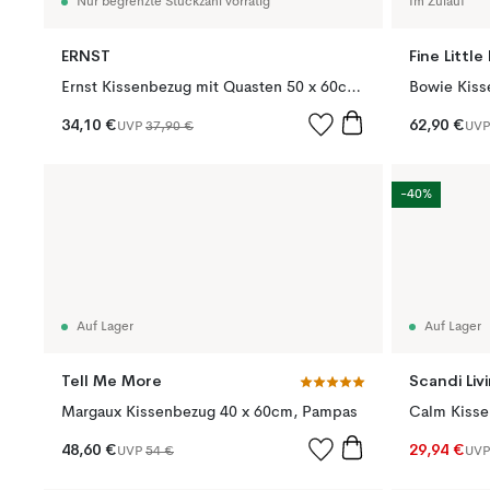
Nur begrenzte Stückzahl vorrätig
Im Zulauf
ERNST
Fine Little
Ernst Kissenbezug mit Quasten 50 x 60cm, Muskatnuss
Bowie Kiss
34,10 €
62,90 €
UVP
37,90 €
UV
-40%
Auf Lager
Auf Lager
Tell Me More
Scandi Liv
Margaux Kissenbezug 40 x 60cm, Pampas
48,60 €
29,94 €
UVP
54 €
UV