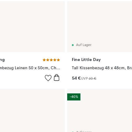
Auf Lager
ing
Fine Little Day
Calm Kissenbezug Leinen 50 x 50cm, Chocolate Brown
Tall Kissenbezug 48 x 48cm, Br
54 €
UVP
60 €
-40%