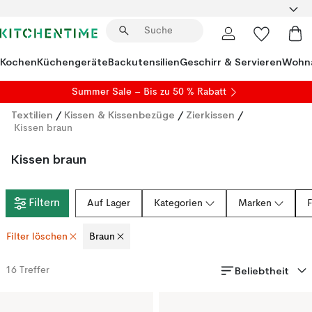
Kochen
Küchengeräte
Backutensilien
Geschirr & Servieren
Wohna
Summer Sale
– Bis zu 50 % Rabatt
Textilien
/
Kissen & Kissenbezüge
/
Zierkissen
/
Kissen braun
Kissen braun
Filtern
Auf Lager
Kategorien
Marken
Filter löschen
Braun
Beliebtheit
16
Treffer