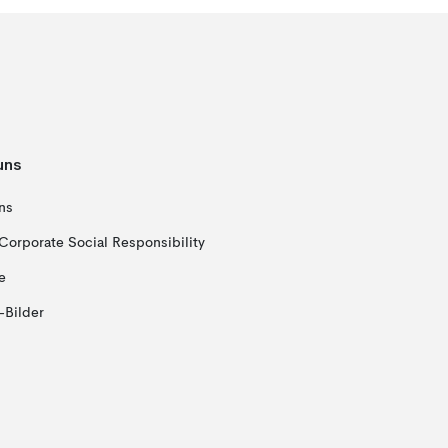
uns
ns
Corporate Social Responsibility
e
-Bilder