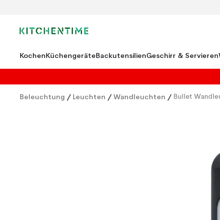
Kochen
Küchengeräte
Backutensilien
Geschirr & Servieren
Beleuchtung
/
Leuchten
/
Wandleuchten
/
Bullet Wandle