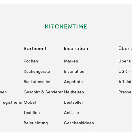
Sortiment
Inspiration
Über 
Kochen
Marken
Über u
Küchengeräte
Inspiration
CSR - 
Backutensilien
Angebote
Affiliat
onen
Geschirr & Servieren
Neuheiten
Presse
registrieren
Möbel
Bestseller
Textilien
Anlässe
Beleuchtung
Geschenkideen