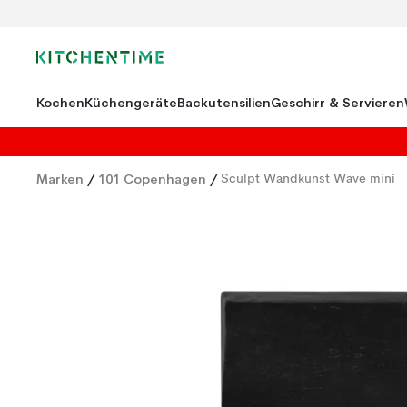
Kochen
Küchengeräte
Backutensilien
Geschirr & Servieren
Marken
/
101 Copenhagen
/
Sculpt Wandkunst Wave mini