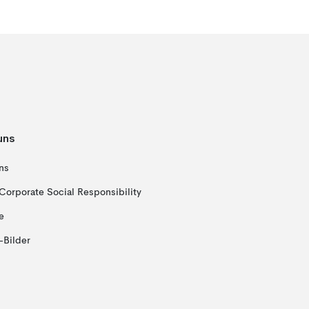
uns
ns
Corporate Social Responsibility
e
-Bilder