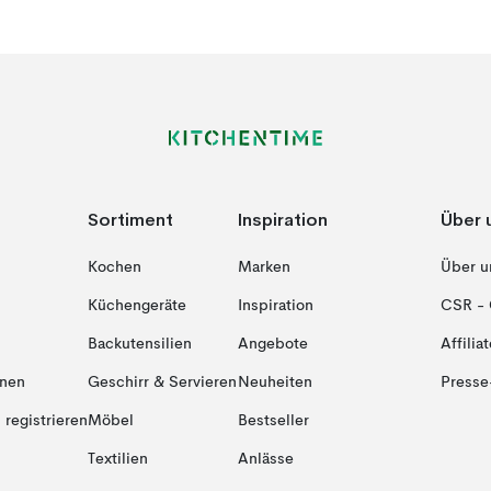
Sortiment
Inspiration
Über 
Kochen
Marken
Über u
Küchengeräte
Inspiration
CSR - 
Backutensilien
Angebote
Affiliat
onen
Geschirr & Servieren
Neuheiten
Presse
registrieren
Möbel
Bestseller
Textilien
Anlässe