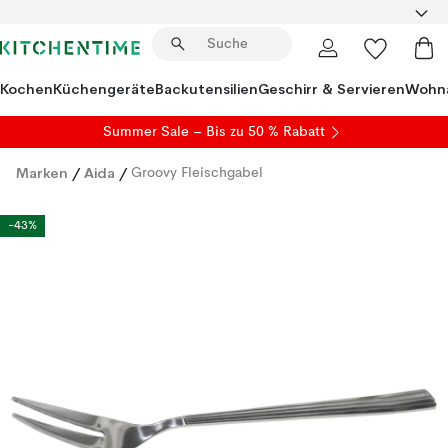
Kochen
Küchengeräte
Backutensilien
Geschirr & Servieren
Wohna
Summer Sale
– Bis zu 50 % Rabatt
Marken
/
Aida
/
Groovy Fleischgabel
-43%