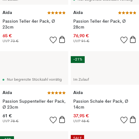
Aida
Aida
Passion Teller 4er Pack, Ø
Passion Teller 4er Pack, Ø
23cm
28cm
65 €
76,90 €
UVP
73 €
UVP
91 €
-21%
Nur begrenzte Stückzahl vorrätig
Im Zulauf
Aida
Aida
Passion Suppenteller 4er Pack,
Passion Schale 4er Pack, Ø
Ø 23cm
14cm
61 €
37,95 €
UVP
78 €
UVP
48 €
SALE