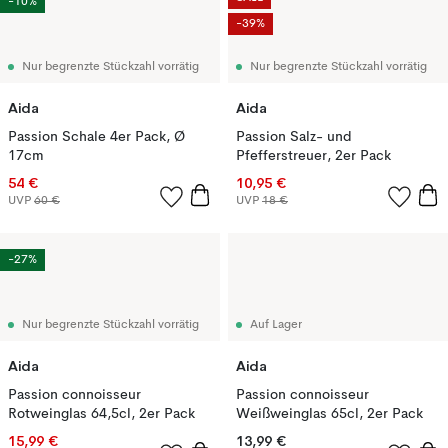
-10%
-39%
Nur begrenzte Stückzahl vorrätig
Nur begrenzte Stückzahl vorrätig
Aida
Aida
Passion Schale 4er Pack, Ø
Passion Salz- und
17cm
Pfefferstreuer, 2er Pack
54 €
10,95 €
UVP
60 €
UVP
18 €
-27%
Nur begrenzte Stückzahl vorrätig
Auf Lager
Aida
Aida
Passion connoisseur
Passion connoisseur
Rotweinglas 64,5cl, 2er Pack
Weißweinglas 65cl, 2er Pack
15,99 €
13,99 €