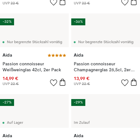
UVP
22 €
UVP
22 €
-32%
-36%
Nur begrenzte Stückzahl vorrätig
Nur begrenzte Stückzahl vorrätig
Aida
Aida
Passion connoisseur
Passion connoisseur
Weißweinglas 42cl, 2er Pack
Champagnerglas 26,5cl, 2er
Pack
14,99 €
13,99 €
UVP
22 €
UVP
22 €
-27%
-29%
Auf Lager
Im Zulauf
Aida
Aida