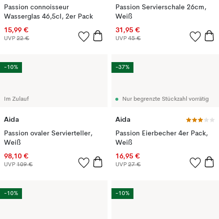
Passion connoisseur
Passion Servierschale 26cm,
Wasserglas 46,5cl, 2er Pack
Weiß
15,99 €
31,95 €
UVP
22 €
UVP
45 €
-10%
-37%
Im Zulauf
Nur begrenzte Stückzahl vorrätig
Aida
Aida
Passion ovaler Servierteller,
Passion Eierbecher 4er Pack,
Weiß
Weiß
98,10 €
16,95 €
UVP
109 €
UVP
27 €
-10%
-10%