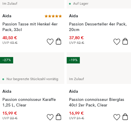
Im Zulauf
Auf Lager
Aida
Aida
Passion Tasse mit Henkel 4er
Passion Desserteller 4er Pack,
Pack, 33cl
20cm
40,50 €
37,80 €
UVP
45 €
UVP
42 €
-27%
-19%
Nur begrenzte Stückzahl vorrätig
Im Zulauf
Aida
Aida
Passion connoisseur Karaffe
Passion connoisseur Bierglas
1,25 L, Clear
40cl 2er Pack, Clear
15,99 €
16,99 €
UVP
22 €
UVP
21 €