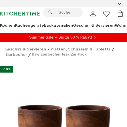
Kochen
Küchengeräte
Backutensilien
Geschirr & Servieren
Wohna
Summer Sale
– Bis zu 50 % Rabatt
Geschirr & Servieren
/
Platten, Schüsseln & Tabletts
/
Eierbecher
/
Raw Eierbecher teak 2er Pack
-10%