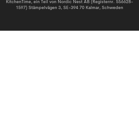
KitchenTime, ein Teil von Nordic Nest AB (Registernr. 556628-
1597) Stämpelvägen 3, SE-394 70 Kalmar, Schweden