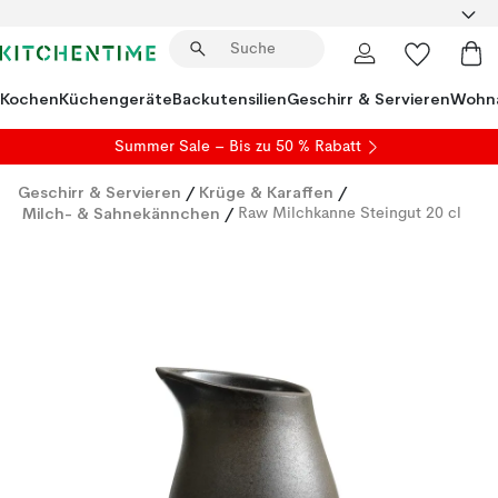
Kochen
Küchengeräte
Backutensilien
Geschirr & Servieren
Wohna
Summer Sale
– Bis zu 50 % Rabatt
Geschirr & Servieren
/
Krüge & Karaffen
/
Milch- & Sahnekännchen
/
Raw Milchkanne Steingut 20 cl