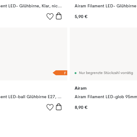
Airam Filament LED- Glühbirne, Klar, nicht dimmbar e14, 2w
5,90 €
F
Nur begrenzte Stückzahl vorrätig
Airam
Airam Filament LED-ball Glühbirne E27, Klar, dimmbar 2700K 470 lm 4W
8,90 €