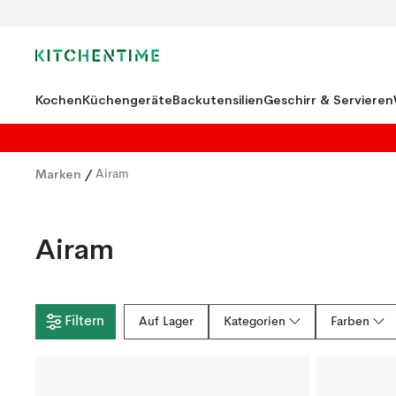
Kochen
Küchengeräte
Backutensilien
Geschirr & Servieren
Marken
/
Airam
Airam
Filtern
Auf Lager
Kategorien
Farben