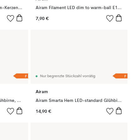
Airam Filament LED dim to warm-Kerzen Glühbirne, Opal e14, 5w
Airam Filament LED dim to warm-ball E14 Glühbirne, Opal, p45
7,90 €
F
F
Nur begrenzte Stückzahl vorrätig
Airam
Airam Smarta Hem LED-ball Glühbirne, Weiß e27, 5w
Airam Smarta Hem LED-standard Glühbirne, Weiß e27, 9w
14,90 €