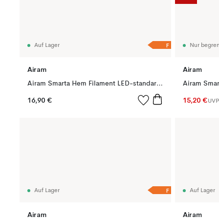
F
Auf Lager
Nur begren
Airam
Airam
Airam Smarta Hem Filament LED-standard Glühbirne, Klar e27, 5w
16,90 €
15,20 €
UV
F
Auf Lager
Auf Lager
Airam
Airam