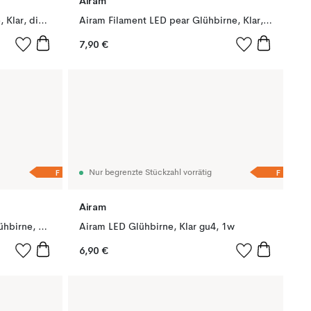
Airam
Airam LED MR16 36° Glühbirne, Klar, dimmbar gu5.3, 5w
Airam Filament LED pear Glühbirne, Klar, mit Speicher, t26 e14, 3w
7,90 €
F
F
Nur begrenzte Stückzahl vorrätig
Airam
Airam Filament LED E27 ball Glühbirne, Klar, mit Speicher, p45 e27, 5w
Airam LED Glühbirne, Klar gu4, 1w
6,90 €