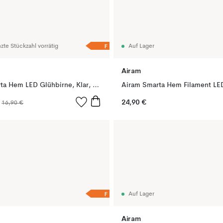
F
zte Stückzahl vorrätig
Auf Lager
Airam
Airam Smarta Hem LED Glühbirne, Klar, PAR16, 36°, Glaskörper GU10, 5W
24,90 €
P
16,90 €
F
Auf Lager
Airam