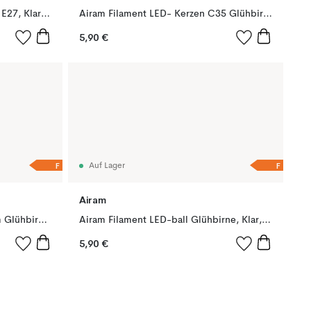
Airam Filament LED- Glühbirne E27, Klar, nicht dimmbar, 2,5w
Airam Filament LED- Kerzen C35 Glühbirne, Klar, dimmbar e14, 3w
5,90 €
F
F
Auf Lager
Airam
Airam Filament LED-glob 95mm Glühbirne, Klar, dimmbar e27, 4w
Airam Filament LED-ball Glühbirne, Klar, nicht dimmbar, 2-flammig e14, 1w
5,90 €