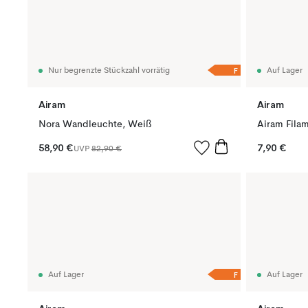
F
Nur begrenzte Stückzahl vorrätig
Auf Lager
Airam
Airam
Nora Wandleuchte, Weiß
58,90 €
7,90 €
UVP
82,90 €
F
Auf Lager
Auf Lager