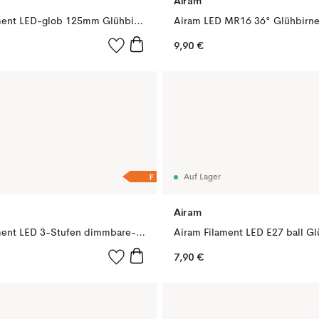
Airam
Airam Filament LED-glob 125mm Glühbirne, Klar, dimmbar e27, 4w
9,90 €
F
Auf Lager
Airam
Airam Filament LED 3-Stufen dimmbare-ball Glühbirne, Klar, mit Speicher, p45 e14, 5w
7,90 €