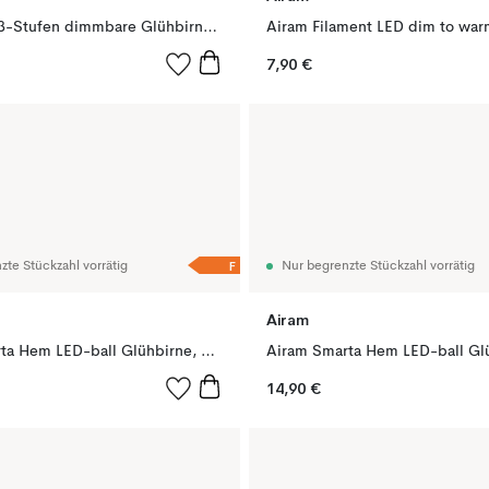
Airam LED 3-Stufen dimmbare Glühbirne, Transparent, mit Memory, Glaskörper, PAR16 40° GU10, 5W
7,90 €
F
zte Stückzahl vorrätig
Nur begrenzte Stückzahl vorrätig
Airam
Airam Smarta Hem LED-ball Glühbirne, Weiß e14, 5w
14,90 €