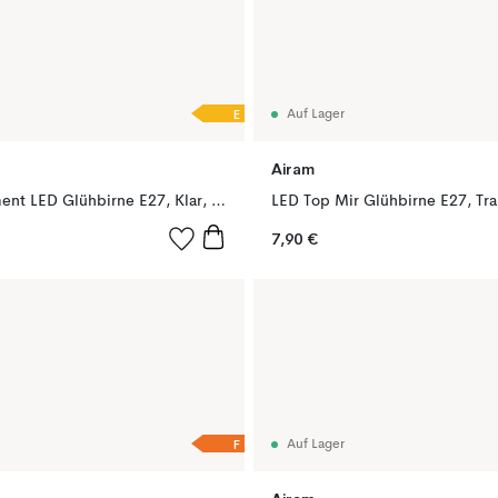
E
Auf Lager
Airam
Airam Filament LED Glühbirne E27, Klar, dimmbar, 2700K 806lm 7W
7,90 €
F
Auf Lager