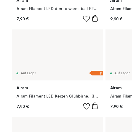
Airam
Airam
Airam Filament LED dim to warm-ball E27 Glühbirne, Opal, p45 e27, 5w
7,90 €
9,90 €
F
Auf Lager
Auf Lager
Airam
Airam
Airam Filament LED Kerzen Glühbirne, Klar, mit Speicher e14, 5w
7,90 €
7,90 €