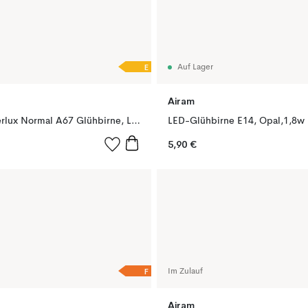
E
Auf Lager
Airam
Airam Superlux Normal A67 Glühbirne, LED dimmbar E27 20W opal
LED-Glühbirne E14, Opal,1,8w
5,90 €
F
Im Zulauf
Airam