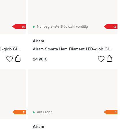
G
G
Nur begrenzte Stückzahl vorrätig
Airam
Airam Smarta Hem Filament LED-glob Glühbirne, Amber, 95mm, spiral e27, 6w
Airam Smarta Hem Filament LED-glob Glühbirne, Amber, 125mm, spiral e27, 6w
24,90 €
F
F
Auf Lager
Airam