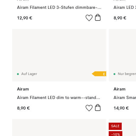
Airam Filament LED 3-Stufen dimmbare-glob Glühbirne, Klar, mit Speicher, 125mm e27, 7w
12,90 €
8,90 €
E
Auf Lager
Nur begren
Airam
Airam
Airam Filament LED dim to warm--standard Glühbirne, Opal, 7w e27, 7w
8,90 €
14,90 €
SALE
-10%