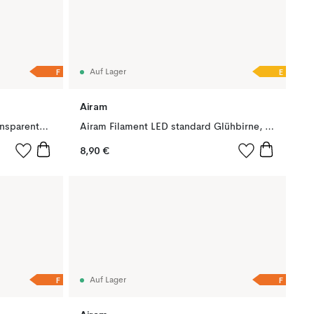
F
E
Auf Lager
Airam
LED Top Mir Glühbirne E27, Transparent/silber, 2700K 680lme 7W
Airam Filament LED standard Glühbirne, Klar, mit Speicher e27, 7w
8,90 €
F
F
Auf Lager