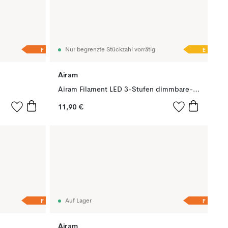
F
E
Nur begrenzte Stückzahl vorrätig
Airam
Airam Filament LED 3-Stufen dimmbare-glob Glühbirne, Klar, mit Speicher, 95mm e27, 7w
11,90 €
F
F
Auf Lager
Airam