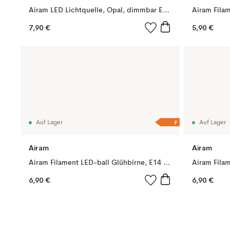
Airam LED Lichtquelle, Opal, dimmbar E27, 12W
7,90 €
5,90 €
F
Auf Lager
Auf Lager
Airam
Airam
Airam Filament LED-ball Glühbirne, E14 5W dimmbar
6,90 €
6,90 €