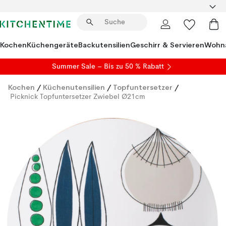
Kochen
Küchengeräte
Backutensilien
Geschirr & Servieren
Wohna
Summer Sale
– Bis zu 50 % Rabatt
Kochen
/
Küchenutensilien
/
Topfuntersetzer
/
Picknick Topfuntersetzer Zwiebel Ø21cm