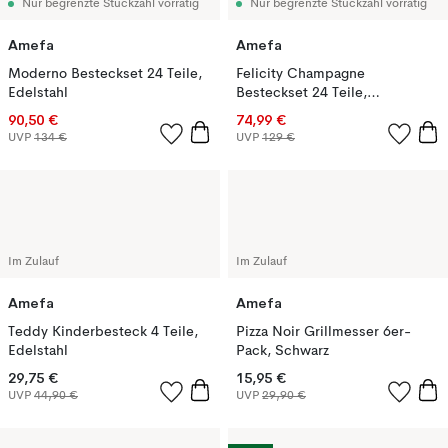
Nur begrenzte Stückzahl vorrätig
Nur begrenzte Stückzahl vorrätig
Amefa
Amefa
Moderno Besteckset 24 Teile,
Felicity Champagne
Edelstahl
Besteckset 24 Teile,
Champagne
90,50 €
74,99 €
UVP
134 €
UVP
129 €
Im Zulauf
Im Zulauf
Amefa
Amefa
Teddy Kinderbesteck 4 Teile,
Pizza Noir Grillmesser 6er-
Edelstahl
Pack, Schwarz
29,75 €
15,95 €
UVP
44,90 €
UVP
29,90 €