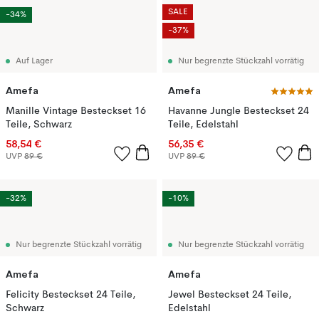
SALE
-34%
-37%
Auf Lager
Nur begrenzte Stückzahl vorrätig
Amefa
Amefa
Manille Vintage Besteckset 16
Havanne Jungle Besteckset 24
Teile, Schwarz
Teile, Edelstahl
58,54 €
56,35 €
UVP
89 €
UVP
89 €
-32%
-10%
Nur begrenzte Stückzahl vorrätig
Nur begrenzte Stückzahl vorrätig
Amefa
Amefa
Felicity Besteckset 24 Teile,
Jewel Besteckset 24 Teile,
Schwarz
Edelstahl