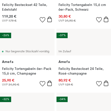
Felicity Besteckset 42 Teile,
Felicity Tortengabeln 15,6 cm
Edelstahl
6er-Pack, Schwarz
119,20 €
30,80 €
UVP
179 €
UVP
34,90 €
-26%
-37%
Nur begrenzte Stückzahl vorrätig
Im Zulauf
Amefa
Amefa
Felicity Tortengabeln 6er-Pack
Felicity Besteckset 24 Teile,
15,6 cm, Champagne
Rosé-champagne
25,90 €
80,92 €
UVP
34,90 €
UVP
129 €
-32%
-34%