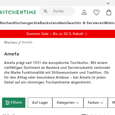
Kochen
Küchengeräte
Backutensilien
Geschirr & Servieren
Wohna
Summer Sale
– Bis zu 50 % Rabatt
Marken
/
Amefa
Amefa
Amefa prägt seit 1931 die europäische Tischkultur. Mit einem
vielfältigen Sortiment an Besteck und Servierzubehör verbindet
die Marke Funktionalität mit Stilbewusstsein und Tradition. Ob
für den Alltag oder besondere Anlässe – bei Amefa ist jedes
Detail auf ein stimmiges Tischambiente abgestimmt.
Filtern
Auf Lager
Kategorien
Farben
M