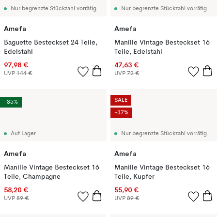
Nur begrenzte Stückzahl vorrätig
Nur begrenzte Stückzahl vorrätig
Amefa
Amefa
Baguette Besteckset 24 Teile,
Manille Vintage Besteckset 16
Edelstahl
Teile, Edelstahl
97,98 €
47,63 €
UVP
144 €
UVP
72 €
SALE
-35%
-37%
Auf Lager
Nur begrenzte Stückzahl vorrätig
Amefa
Amefa
Manille Vintage Besteckset 16
Manille Vintage Besteckset 16
Teile, Champagne
Teile, Kupfer
58,20 €
55,90 €
UVP
89 €
UVP
89 €