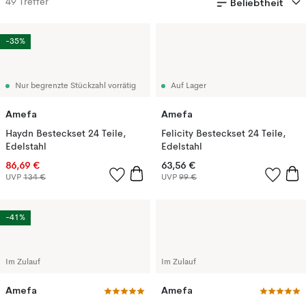
Beliebtheit
49
Treffer
-35%
Nur begrenzte Stückzahl vorrätig
Auf Lager
Amefa
Amefa
Haydn Besteckset 24 Teile,
Felicity Besteckset 24 Teile,
Edelstahl
Edelstahl
86,69 €
63,56 €
UVP
134 €
UVP
99 €
-41%
Im Zulauf
Im Zulauf
Amefa
Amefa