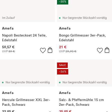
-30%
Im Zulauf
Nur begrenzte Stückzahl vorrätig
Amefa
Amefa
Napoli Besteckset 24 Teile,
Bongo Grillmesser 3er-Pack,
Edelstahl
Edelstahl
59,57 €
21 €
UVP
89 €
UVP
29,90 €
SALE
-36%
Nur begrenzte Stückzahl vorrätig
Nur begrenzte Stückzahl vorrätig
Amefa
Amefa
Hercule Grillmesser XXL 3er-
Salz- & Pfeffermühle 15 cm
Pack, Schwarz
2er-Pack, Schwarz
22,95 €
35,95 €