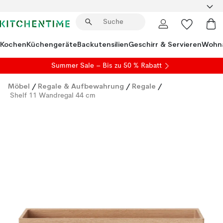
Kochen
Küchengeräte
Backutensilien
Geschirr & Servieren
Wohna
Summer Sale
– Bis zu 50 % Rabatt
Möbel
/
Regale & Aufbewahrung
/
Regale
/
Shelf 11 Wandregal 44 cm