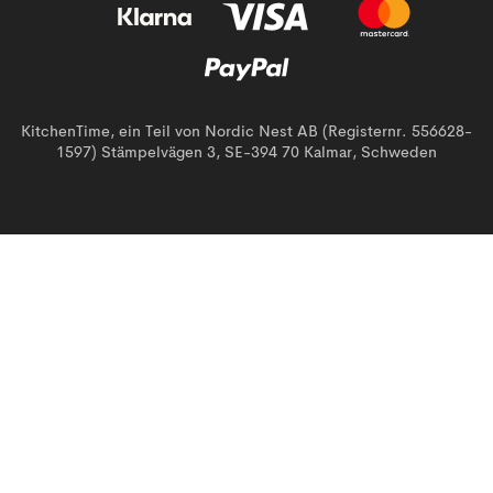
KitchenTime, ein Teil von Nordic Nest AB (Registernr. 556628-
1597) Stämpelvägen 3, SE-394 70 Kalmar, Schweden