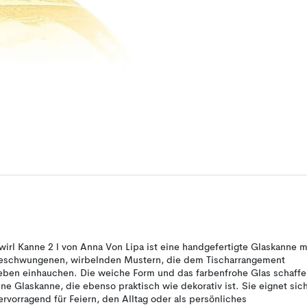
wirl Kanne 2 l von Anna Von Lipa ist eine handgefertigte Glaskanne m
eschwungenen, wirbelnden Mustern, die dem Tischarrangement
eben einhauchen. Die weiche Form und das farbenfrohe Glas schaff
ine Glaskanne, die ebenso praktisch wie dekorativ ist. Sie eignet sic
ervorragend für Feiern, den Alltag oder als persönliches