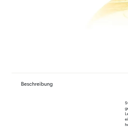
Beschreibung
S
g
L
e
h