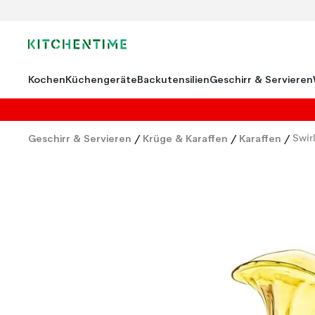
Kochen
Küchengeräte
Backutensilien
Geschirr & Servieren
Geschirr & Servieren
/
Krüge & Karaffen
/
Karaffen
/
Swir