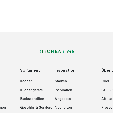
Sortiment
Inspiration
Über 
Kochen
Marken
Über u
Küchengeräte
Inspiration
CSR - 
Backutensilien
Angebote
Affiliat
onen
Geschirr & Servieren
Neuheiten
Presse