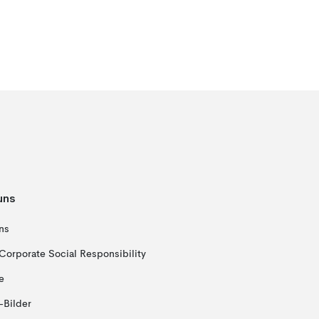
uns
ns
Corporate Social Responsibility
e
-Bilder