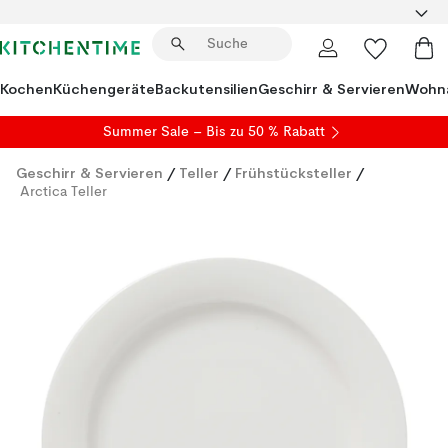
Kochen
Küchengeräte
Backutensilien
Geschirr & Servieren
Wohna
Summer Sale
– Bis zu 50 % Rabatt
Geschirr & Servieren
/
Teller
/
Frühstücksteller
/
Arctica Teller