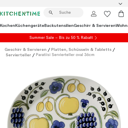
Kochen
Küchengeräte
Backutensilien
Geschirr & Servieren
Wohna
Summer Sale
– Bis zu 50 % Rabatt
Geschirr & Servieren
/
Platten, Schüsseln & Tabletts
/
Servierteller
/
Paratiisi Servierteller oval 36cm