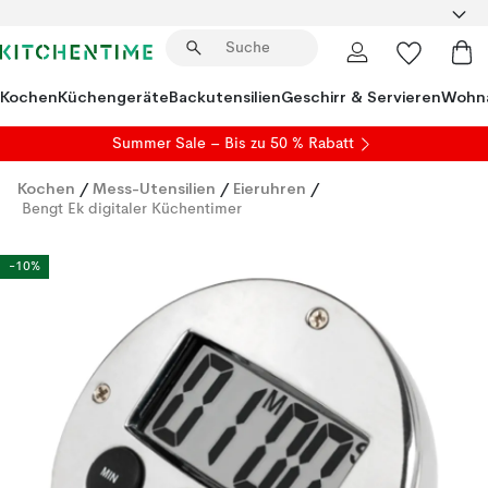
Kochen
Küchengeräte
Backutensilien
Geschirr & Servieren
Wohna
Summer Sale
– Bis zu 50 % Rabatt
Kochen
/
Mess-Utensilien
/
Eieruhren
/
Bengt Ek digitaler Küchentimer
-10%