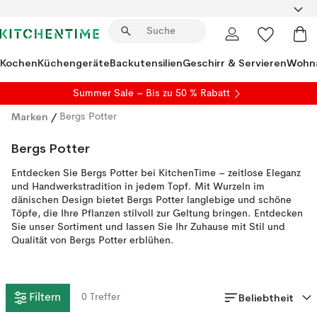
Kochen
Küchengeräte
Backutensilien
Geschirr & Servieren
Wohna
Summer Sale
– Bis zu 50 % Rabatt
Marken
/
Bergs Potter
Bergs Potter
Entdecken Sie Bergs Potter bei KitchenTime – zeitlose Eleganz
und Handwerkstradition in jedem Topf. Mit Wurzeln im
dänischen Design bietet Bergs Potter langlebige und schöne
Töpfe, die Ihre Pflanzen stilvoll zur Geltung bringen. Entdecken
Sie unser Sortiment und lassen Sie Ihr Zuhause mit Stil und
Qualität von Bergs Potter erblühen.
Beliebtheit
Filtern
0
Treffer