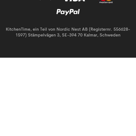
KitchenTime, ein Teil von Nordic Nest AB (Registernr. 556628-
1597) Stämpelvägen 3, SE-394 70 Kalmar, Schweden