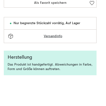
Als Favorit speichern
Nur begrenzte Stückzahl vorrätig
,
Auf Lager
Versandinfo
Herstellung
Das Produkt ist handgefertigt. Abweichungen in Farbe,
Form und Größe können auftreten.