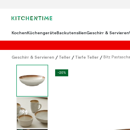
Kochen
Küchengeräte
Backutensilien
Geschirr & Servieren
Geschirr & Servieren
/
Teller
/
Tiefe Teller
/
Bitz Pastasc
-20%