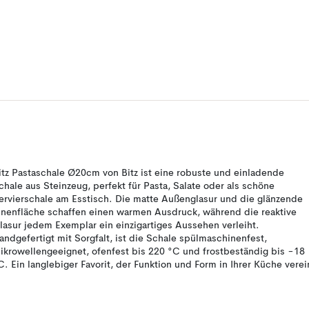
itz Pastaschale Ø20cm von Bitz ist eine robuste und einladende
chale aus Steinzeug, perfekt für Pasta, Salate oder als schöne
ervierschale am Esstisch. Die matte Außenglasur und die glänzende
nnenfläche schaffen einen warmen Ausdruck, während die reaktive
lasur jedem Exemplar ein einzigartiges Aussehen verleiht.
andgefertigt mit Sorgfalt, ist die Schale spülmaschinenfest,
ikrowellengeeignet, ofenfest bis 220 °C und frostbeständig bis −18
C. Ein langlebiger Favorit, der Funktion und Form in Ihrer Küche verei