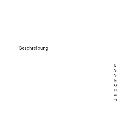
Beschreibung
B
S
S
I
G
H
m
°