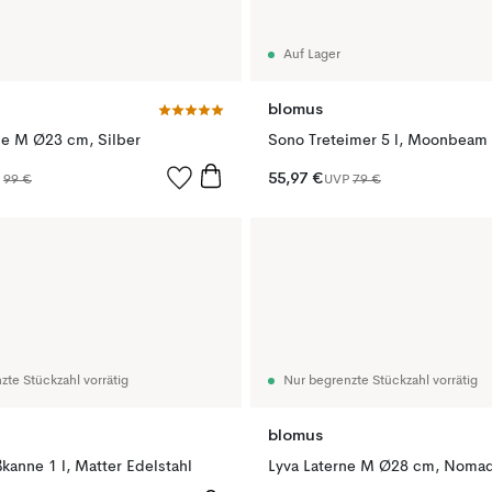
Auf Lager
blomus
e M Ø23 cm, Silber
Sono Treteimer 5 l, Moonbeam
55,97 €
P
99 €
UVP
79 €
zte Stückzahl vorrätig
Nur begrenzte Stückzahl vorrätig
blomus
kanne 1 l, Matter Edelstahl
Lyva Laterne M Ø28 cm, Noma