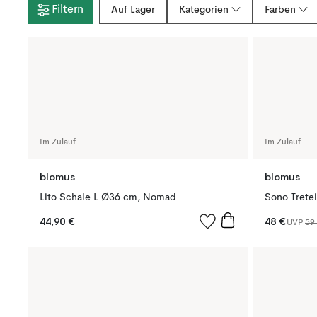
Filtern
Auf Lager
Kategorien
Farben
Im Zulauf
Im Zulauf
blomus
blomus
Lito Schale L Ø36 cm, Nomad
Sono Trete
44,90 €
48 €
UVP
59