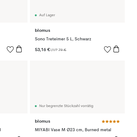
Auf Lager
blomus
Sono Treteimer 5 L, Schwarz
53,16 €
UVP
79 €
Nur begrenzte Stückzahl vorrätig
blomus
d
MIYABI Vase M Ø23 cm, Burned metal