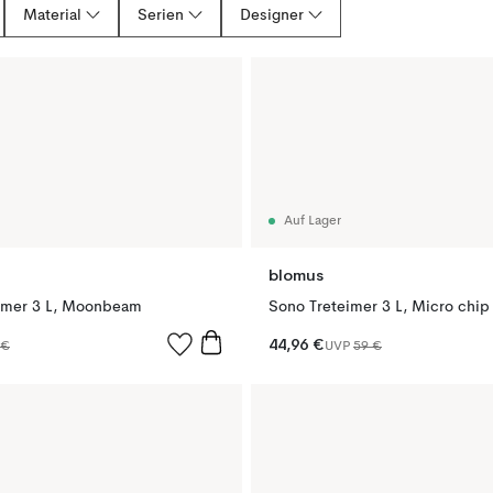
Material
Serien
Designer
Auf Lager
blomus
imer 3 L, Moonbeam
Sono Treteimer 3 L, Micro chip
44,96 €
 €
UVP
59 €