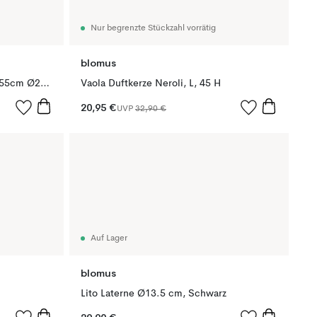
Nur begrenzte Stückzahl vorrätig
blomus
Kena Blumentopf auf Beinen S 55cm Ø22 cm, Nomad (beige)
Vaola Duftkerze Neroli, L, 45 H
20,95 €
UVP
32,90 €
Auf Lager
blomus
Lito Laterne Ø13.5 cm, Schwarz