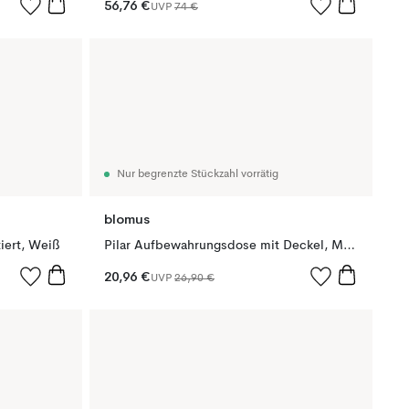
56,76 €
UVP
74 €
Nur begrenzte Stückzahl vorrätig
blomus
ert, Weiß
Pilar Aufbewahrungsdose mit Deckel, Moonbeam, Ø10x9 cm
20,96 €
UVP
26,90 €