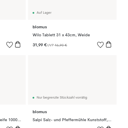
Auf Lager
blomus
Wilo Tablett 31 x 43cm, Weide
31,99 €
UVP
46,90 €
Nur begrenzte Stückzahl vorrätig
blomus
Satomi Nachfüllpackung Handseife 1000 ml, Fresh Laundry
Salpi Salz- und Pfeffermühle Kunststoff, Nomad-moonbeam (beige-grau)