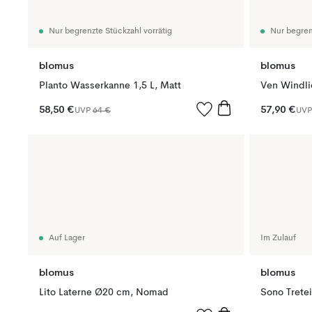
Nur begrenzte Stückzahl vorrätig
Nur begren
blomus
blomus
Planto Wasserkanne 1,5 L, Matt
Ven Windli
58,50 €
57,90 €
UVP
64 €
UV
Auf Lager
Im Zulauf
blomus
blomus
Lito Laterne Ø20 cm, Nomad
Sono Trete