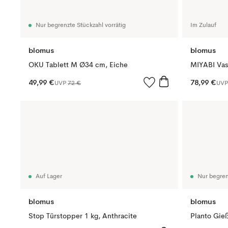
Nur begrenzte Stückzahl vorrätig
Im Zulauf
blomus
blomus
OKU Tablett M Ø34 cm, Eiche
MIYABI Vas
49,99 €
78,99 €
UVP
72 €
UV
Auf Lager
Nur begren
blomus
blomus
Stop Türstopper 1 kg, Anthracite
Planto Gieß