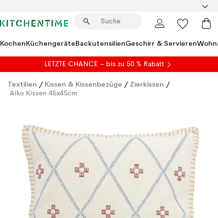
Kochen
Küchengeräte
Backutensilien
Geschirr & Servieren
Wohna
LETZTE CHANCE – bis zu 50 % Rabatt
Textilien
/
Kissen & Kissenbezüge
/
Zierkissen
/
Aiko Kissen 45x45cm