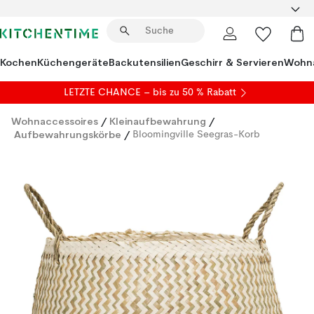
Kochen
Küchengeräte
Backutensilien
Geschirr & Servieren
Wohna
LETZTE CHANCE – bis zu 50 % Rabatt
Wohnaccessoires
/
Kleinaufbewahrung
/
Aufbewahrungskörbe
/
Bloomingville Seegras-Korb