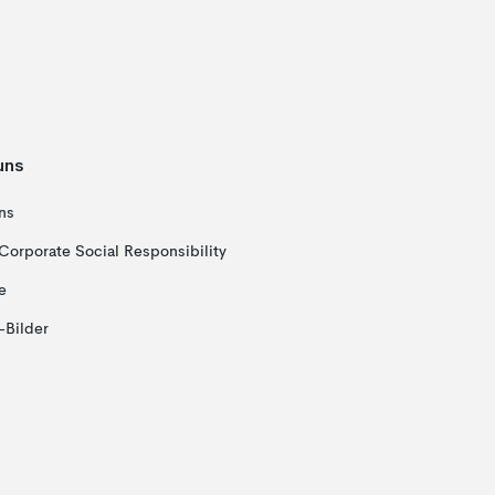
uns
ns
Corporate Social Responsibility
e
-Bilder