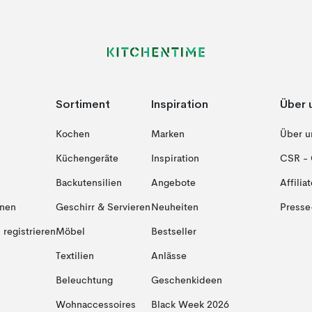
Sortiment
Inspiration
Über 
Kochen
Marken
Über u
Küchengeräte
Inspiration
CSR - 
Backutensilien
Angebote
Affiliat
onen
Geschirr & Servieren
Neuheiten
Presse
registrieren
Möbel
Bestseller
Textilien
Anlässe
Beleuchtung
Geschenkideen
Wohnaccessoires
Black Week 2026