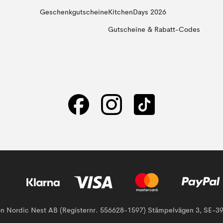
Geschenkgutscheine
KitchenDays 2026
Gutscheine & Rabatt-Codes
von Nordic Nest AB (Registernr. 556628-1597) Stämpelvägen 3, SE-