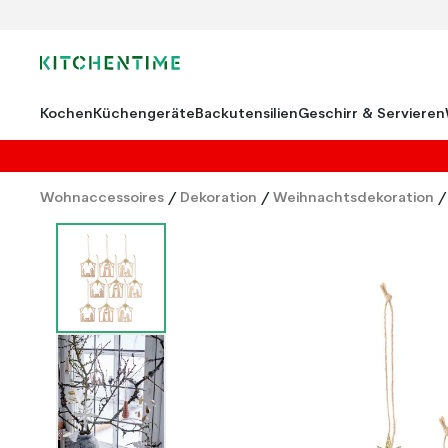
Kochen
Küchengeräte
Backutensilien
Geschirr & Servieren
Wohnaccessoires
/
Dekoration
/
Weihnachtsdekoration
/