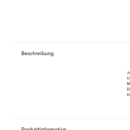
Beschreibung
J
U
M
D
H
Produktinformation