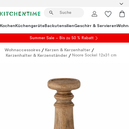
Kochen
Küchengeräte
Backutensilien
Geschirr & Servieren
Wohna
Summer Sale
– Bis zu 50 % Rabatt
Wohnaccessoires
/
Kerzen & Kerzenhalter
/
Kerzenhalter & Kerzenständer
/
Noore Sockel 12x31 cm