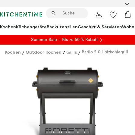
Kochen
Küchengeräte
Backutensilien
Geschirr & Servieren
Wohna
Summer Sale
– Bis zu 50 % Rabatt
Kochen
/
Outdoor Kochen
/
Grills
/
Barilo 2.0 Holzkohlegrill