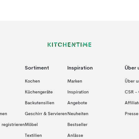
Sortiment
Inspiration
Über 
Kochen
Marken
Über u
Küchengeräte
Inspiration
CSR - 
Backutensilien
Angebote
Affiliat
onen
Geschirr & Servieren
Neuheiten
Presse
registrieren
Möbel
Bestseller
Textilien
Anlässe