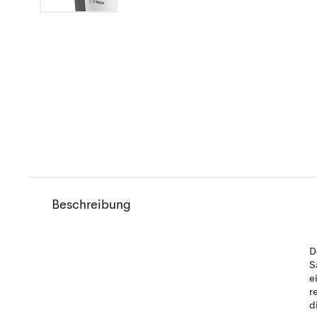
Beschreibung
D
S
e
r
d