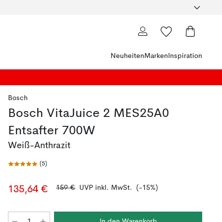
Neuheiten
Marken
Inspiration
Bosch
Bosch VitaJuice 2 MES25A0
Entsafter 700W
Weiß-Anthrazit
(
5
)
159 €
UVP inkl. MwSt.
(-15%)
135,64 €
In den Warenkorb