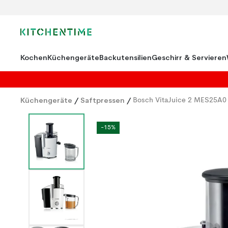
Kochen
Küchengeräte
Backutensilien
Geschirr & Servieren
Küchengeräte
/
Saftpressen
/
Bosch VitaJuice 2 MES25A0
-15%