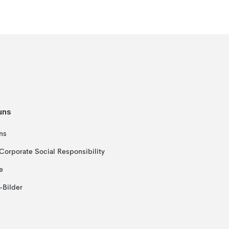
uns
ns
Corporate Social Responsibility
e
-Bilder