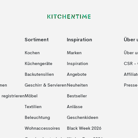
Sortiment
Inspiration
Über 
Kochen
Marken
Über u
Küchengeräte
Inspiration
CSR - 
Backutensilien
Angebote
Affiliat
onen
Geschirr & Servieren
Neuheiten
Presse
registrieren
Möbel
Bestseller
Textilien
Anlässe
Beleuchtung
Geschenkideen
Wohnaccessoires
Black Week 2026