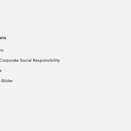
uns
ns
Corporate Social Responsibility
e
-Bilder