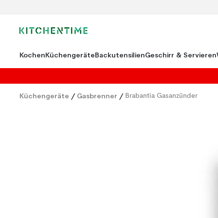
Kochen
Küchengeräte
Backutensilien
Geschirr & Servieren
Küchengeräte
/
Gasbrenner
/
Brabantia Gasanzünder