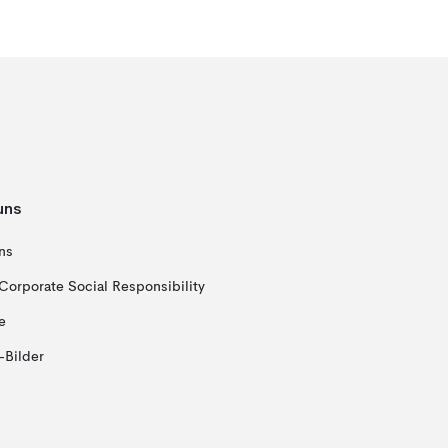
uns
ns
Corporate Social Responsibility
e
-Bilder