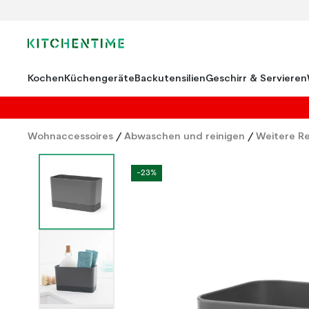
Kochen
Küchengeräte
Backutensilien
Geschirr & Servieren
Wohnaccessoires
/
Abwaschen und reinigen
/
Weitere Re
-23%