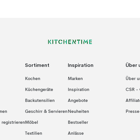
Sortiment
Inspiration
Über 
Kochen
Marken
Über u
Küchengeräte
Inspiration
CSR - 
Backutensilien
Angebote
Affiliat
onen
Geschirr & Servieren
Neuheiten
Presse
registrieren
Möbel
Bestseller
Textilien
Anlässe