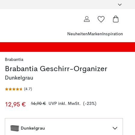
Neuheiten
Marken
Inspiration
Brabantia
Brabantia Geschirr-Organizer
Dunkelgrau
(
4.7
)
16,90 €
UVP inkl. MwSt.
(-23%)
12,95 €
Dunkelgrau