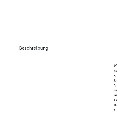
Beschreibung
M
s
d
b
S
s
a
G
K
S