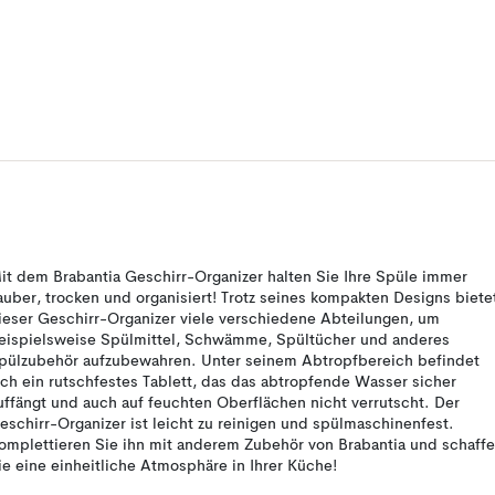
it dem Brabantia Geschirr-Organizer halten Sie Ihre Spüle immer
auber, trocken und organisiert! Trotz seines kompakten Designs biete
ieser Geschirr-Organizer viele verschiedene Abteilungen, um
eispielsweise Spülmittel, Schwämme, Spültücher und anderes
pülzubehör aufzubewahren. Unter seinem Abtropfbereich befindet
ich ein rutschfestes Tablett, das das abtropfende Wasser sicher
uffängt und auch auf feuchten Oberflächen nicht verrutscht. Der
eschirr-Organizer ist leicht zu reinigen und spülmaschinenfest.
omplettieren Sie ihn mit anderem Zubehör von Brabantia und schaff
ie eine einheitliche Atmosphäre in Ihrer Küche!