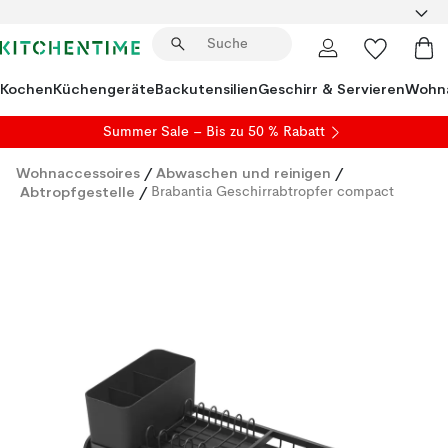
Kochen
Küchengeräte
Backutensilien
Geschirr & Servieren
Wohna
Summer Sale
– Bis zu 50 % Rabatt
Wohnaccessoires
/
Abwaschen und reinigen
/
Abtropfgestelle
/
Brabantia Geschirrabtropfer compact