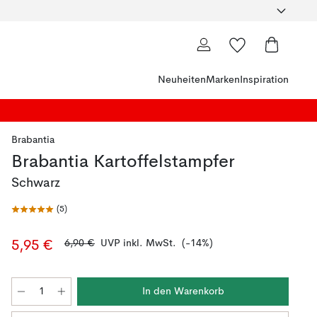
Neuheiten
Marken
Inspiration
Brabantia
Brabantia Kartoffelstampfer
Schwarz
(
5
)
6,90 €
UVP inkl. MwSt.
(-14%)
5,95 €
In den Warenkorb