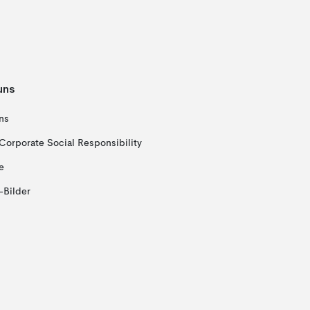
uns
ns
Corporate Social Responsibility
e
-Bilder