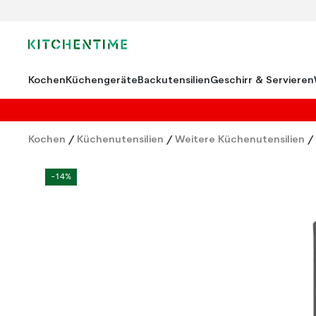
Kochen
Küchengeräte
Backutensilien
Geschirr & Servieren
Kochen
/
Küchenutensilien
/
Weitere Küchenutensilien
/
-14%