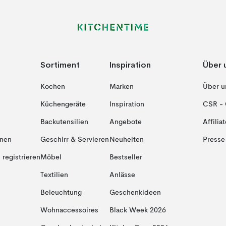
Sortiment
Inspiration
Über 
Kochen
Marken
Über u
Küchengeräte
Inspiration
CSR - 
Backutensilien
Angebote
Affiliat
onen
Geschirr & Servieren
Neuheiten
Presse
registrieren
Möbel
Bestseller
Textilien
Anlässe
Beleuchtung
Geschenkideen
Wohnaccessoires
Black Week 2026