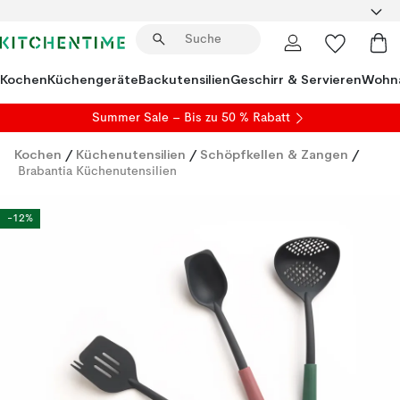
Kochen
Küchengeräte
Backutensilien
Geschirr & Servieren
Wohna
Summer Sale
– Bis zu 50 % Rabatt
Kochen
/
Küchenutensilien
/
Schöpfkellen & Zangen
/
Brabantia Küchenutensilien
-12%