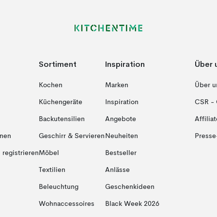
Sortiment
Inspiration
Über 
Kochen
Marken
Über u
Küchengeräte
Inspiration
CSR - 
Backutensilien
Angebote
Affiliat
onen
Geschirr & Servieren
Neuheiten
Presse
registrieren
Möbel
Bestseller
Textilien
Anlässe
Beleuchtung
Geschenkideen
Wohnaccessoires
Black Week 2026