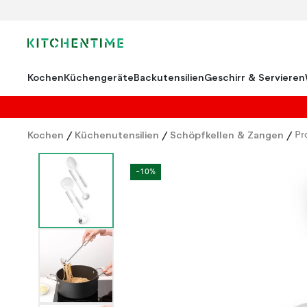
Kochen
Küchengeräte
Backutensilien
Geschirr & Servieren
Kochen
/
Küchenutensilien
/
Schöpfkellen & Zangen
/
Pr
-10%