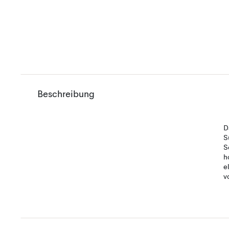
Beschreibung
D
S
S
h
e
v