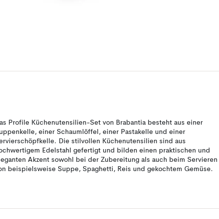
as Profile Küchenutensilien-Set von Brabantia besteht aus einer
uppenkelle, einer Schaumlöffel, einer Pastakelle und einer
ervierschöpfkelle. Die stilvollen Küchenutensilien sind aus
ochwertigem Edelstahl gefertigt und bilden einen praktischen und
leganten Akzent sowohl bei der Zubereitung als auch beim Servieren
on beispielsweise Suppe, Spaghetti, Reis und gekochtem Gemüse.