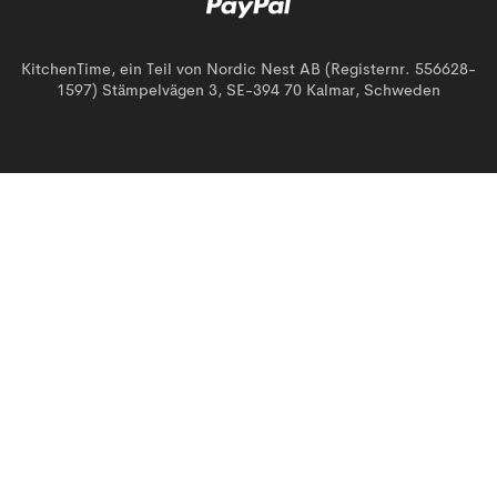
KitchenTime, ein Teil von Nordic Nest AB (Registernr. 556628-
1597) Stämpelvägen 3, SE-394 70 Kalmar, Schweden