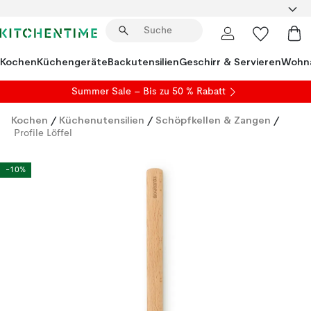
Kochen
Küchengeräte
Backutensilien
Geschirr & Servieren
Wohna
Summer Sale
– Bis zu 50 % Rabatt
Kochen
/
Küchenutensilien
/
Schöpfkellen & Zangen
/
Profile Löffel
-10%