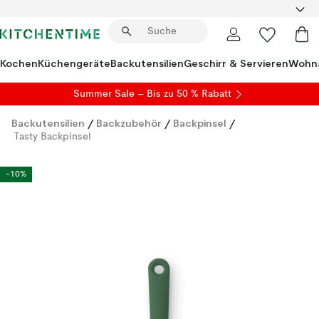
Kochen
Küchengeräte
Backutensilien
Geschirr & Servieren
Wohna
Summer Sale
– Bis zu 50 % Rabatt
Backutensilien
/
Backzubehör
/
Backpinsel
/
Tasty Backpinsel
-10%