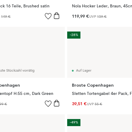
k 16 Teile, Brushed satin
Nola Hocker Leder, Braun, 45c
119,99 €
P
149 €
UVP
159 €
-28%
zte Stückzahl vorrätig
Auf Lager
openhagen
Broste Copenhagen
entopf H:55 cm, Dark Green
39,51 €
99 €
UVP
55 €
-49%