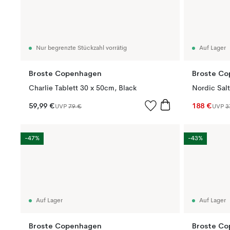
Nur begrenzte Stückzahl vorrätig
Auf Lager
Broste Copenhagen
Broste C
Charlie Tablett 30 x 50cm, Black
Nordic Salt
59,99 €
188 €
UVP
79 €
UVP
3
-47%
-43%
Auf Lager
Auf Lager
Broste Copenhagen
Broste C