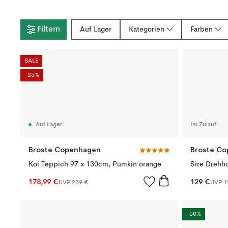
Filtern
Auf Lager
Kategorien
Farben
SALE
-25%
Auf Lager
Im Zulauf
Broste Copenhagen
Broste C
Koi Teppich 97 x 130cm, Pumkin orange
Sire Drehh
178,99 €
129 €
UVP
239 €
UVP
1
-50%