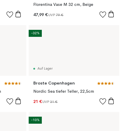
Florentina Vase M 32 cm, Beige
47,99 €
UVP
79 €
-32%
Auf Lager
Broste Copenhagen
m
Nordic Sea tiefer Teller, 22,5cm
21 €
UVP
31 €
-10%