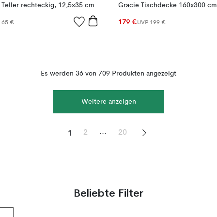
Teller rechteckig, 12,5x35 cm
179 €
P
65 €
UVP
199 €
Es werden 36 von 709 Produkten angezeigt
Weitere anzeigen
1
...
2
20
Beliebte Filter