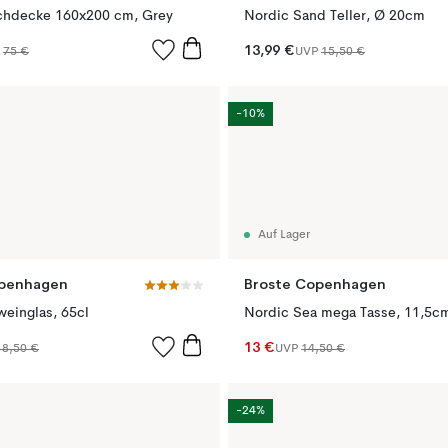
schdecke 160x200 cm, Grey
Nordic Sand Teller, Ø 20cm
13,99 €
P
75 €
UVP
15,50 €
-10%
Auf Lager
openhagen
Broste Copenhagen
einglas, 65cl
Nordic Sea mega Tasse, 11,5c
13 €
18,50 €
UVP
14,50 €
-24%