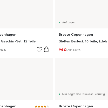
Auf Lager
openhagen
Broste Copenhagen
 Geschirr-Set, 12 Teile
Sletten Besteck 16 Teile, Edels
94 €
75 €
UVP
149 €
Nur begrenzte Stückzahl vorrätig
openhagen
Broste Copenhagen