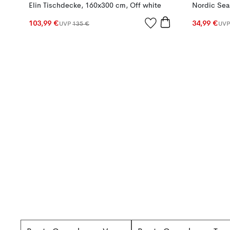
Elin Tischdecke, 160x300 cm, Off white
Nordic Sea 
103,99 €
34,99 €
UVP
135 €
UV