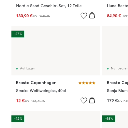
Nordic Sand Geschirr-Set, 12 Teile
Hune Bestec
130,90 €
84,90 €
UVP
249 €
UV
-27%
Auf Lager
Nur begren
Broste Copenhagen
Broste C
Smoke Weißweinglas, 40cl
Sonja Blum
12 €
179 €
UVP
16,50 €
UVP
1
-42%
-48%