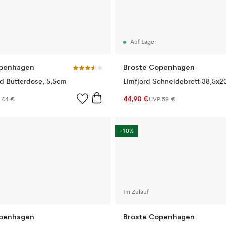
Auf Lager
openhagen
Broste Copenhagen
d Butterdose, 5,5cm
44,90 €
P
44 €
UVP
59 €
-10%
Im Zulauf
openhagen
Broste Copenhagen