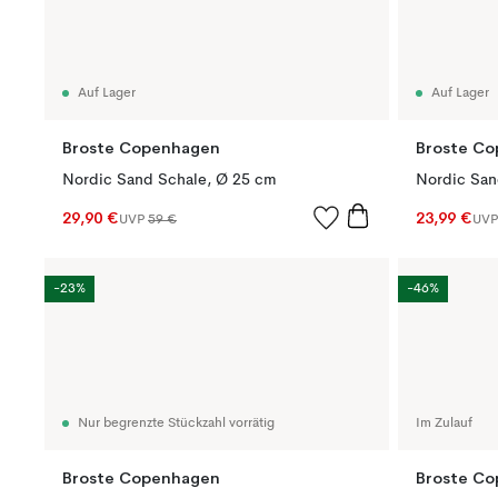
Auf Lager
Auf Lager
Broste Copenhagen
Broste C
Nordic Sand Schale, Ø 25 cm
Nordic San
29,90 €
23,99 €
UVP
59 €
UV
-23%
-46%
Nur begrenzte Stückzahl vorrätig
Im Zulauf
Broste Copenhagen
Broste C