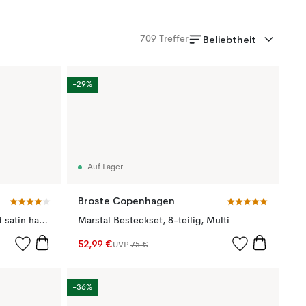
Beliebtheit
709
Treffer
-29%
Auf Lager
Broste Copenhagen
Hune Besteck 16 Teile, Brushed satin hammered
Marstal Besteckset, 8-teilig, Multi
52,99 €
UVP
75 €
-36%