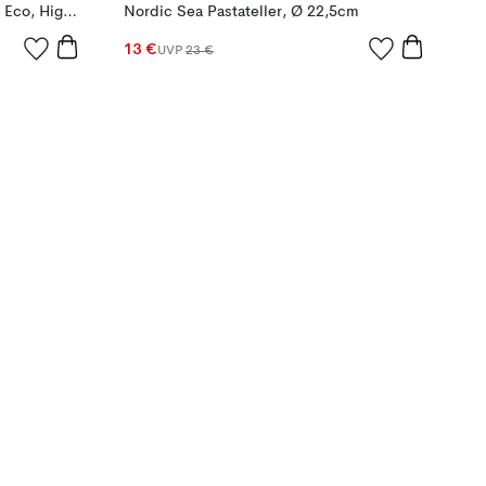
Gracie Tischdecke 160x300 cm Eco, High Rise
Nordic Sea Pastateller, Ø 22,5cm
13 €
UVP
23 €