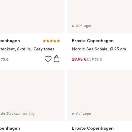
Auf Lager
openhagen
Broste Copenhagen
teckset, 8-teilig, Grey tones
Nordic Sea Schale, Ø 25 cm
29,95 €
P
75 €
UVP
59 €
zte Stückzahl vorrätig
Auf Lager
openhagen
Broste Copenhagen