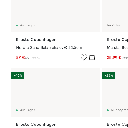
Auf Lager
Im Zulauf
Broste Copenhagen
Broste C
Nordic Sand Salatschale, Ø 34,5cm
Marstal Bes
57 €
38,99 €
UVP
99 €
UV
-45%
-23%
Auf Lager
Nur begren
Broste Copenhagen
Broste C