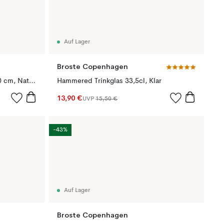
Auf Lager
Broste Copenhagen
Limfjord Schneidebrett 38,5x20 cm, Natural
Hammered Trinkglas 33,5cl, Klar
13,90 €
UVP
15,50 €
-43%
Auf Lager
Broste Copenhagen