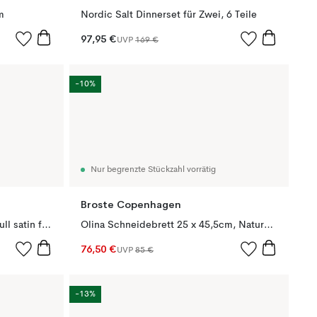
m
Nordic Salt Dinnerset für Zwei, 6 Teile
97,95 €
UVP
169 €
-10%
Nur begrenzte Stückzahl vorrätig
Broste Copenhagen
Sletten Tortengabel 4er Pack, Full satin forged
Olina Schneidebrett 25 x 45,5cm, Natural oiled
76,50 €
UVP
85 €
-13%