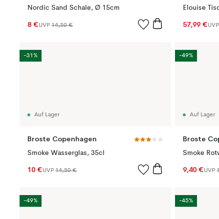
Nordic Sand Schale, Ø 15cm
Elouise Ti
8 €
57,99 €
UVP
14,50 €
UV
-31%
-49%
Auf Lager
Auf Lager
Broste Copenhagen
Broste C
Smoke Wasserglas, 35cl
Smoke Rotw
10 €
9,40 €
UVP
14,50 €
UVP
-49%
-45%