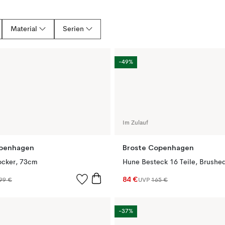
Material
Serien
-49%
Im Zulauf
openhagen
Broste Copenhagen
ocker, 73cm
84 €
99 €
UVP
165 €
-37%