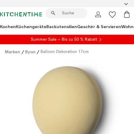
Kochen
Küchengeräte
Backutensilien
Geschirr & Servieren
Wohna
Summer Sale
– Bis zu 50 % Rabatt
Marken
/
Byon
/
Balloon Dekoration 17cm