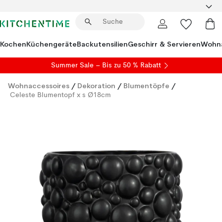
Kochen
Küchengeräte
Backutensilien
Geschirr & Servieren
Wohna
Summer Sale
– Bis zu 50 % Rabatt
Wohnaccessoires
/
Dekoration
/
Blumentöpfe
/
Celeste Blumentopf x s Ø18cm