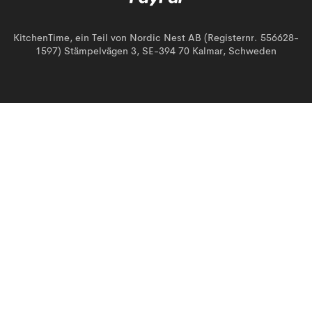
KitchenTime, ein Teil von Nordic Nest AB (Registernr. 556628-
1597) Stämpelvägen 3, SE-394 70 Kalmar, Schweden