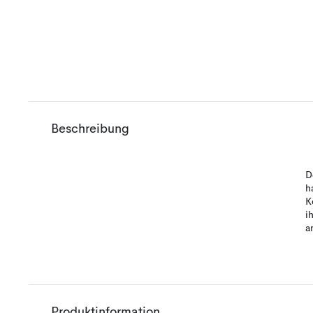
Beschreibung
D
h
K
i
a
Produktinformation