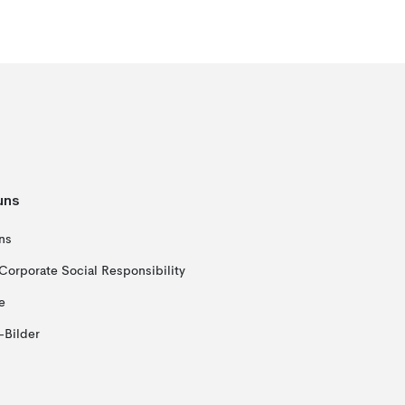
uns
ns
Corporate Social Responsibility
e
-Bilder