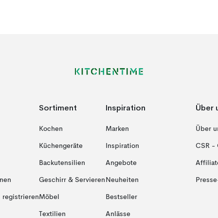
Sortiment
Inspiration
Über 
Kochen
Marken
Über u
Küchengeräte
Inspiration
CSR - 
Backutensilien
Angebote
Affiliat
onen
Geschirr & Servieren
Neuheiten
Presse
registrieren
Möbel
Bestseller
Textilien
Anlässe