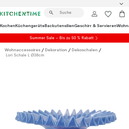
Kochen
Küchengeräte
Backutensilien
Geschirr & Servieren
Wohna
Summer Sale
– Bis zu 50 % Rabatt
Wohnaccessoires
/
Dekoration
/
Dekoschalen
/
Lori Schale L Ø38cm