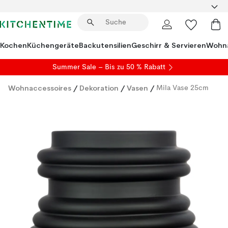
Kochen
Küchengeräte
Backutensilien
Geschirr & Servieren
Wohna
Summer Sale
– Bis zu 50 % Rabatt
Wohnaccessoires
/
Dekoration
/
Vasen
/
Mila Vase 25cm