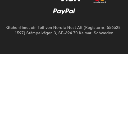
KitchenTime, ein Teil von Nordic Nest AB (Registernr. 556628-
1597) Stämpelvägen 3, SE-394 70 Kalmar, Schweden