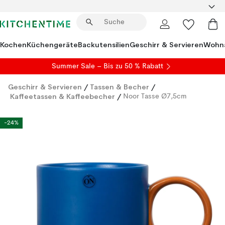
Kochen
Küchengeräte
Backutensilien
Geschirr & Servieren
Wohna
Summer Sale
– Bis zu 50 % Rabatt
Geschirr & Servieren
/
Tassen & Becher
/
Kaffeetassen & Kaffeebecher
/
Noor Tasse Ø7,5cm
-24%