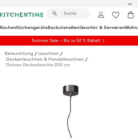
Kochen
Küchengeräte
Backutensilien
Geschirr & Servieren
Wohna
Summer Sale
– Bis zu 50 % Rabatt
Beleuchtung
/
Leuchten
/
Deckenleuchten & Pendelleuchten
/
Dolores Deckenleuchte Ø30 cm