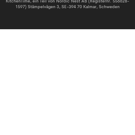
KitchenTime, ein Teil von Nordic Nest AB (Registernr. 556628-
1597) Stämpelvägen 3, SE-394 70 Kalmar, Schweden