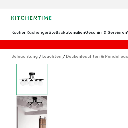
Kochen
Küchengeräte
Backutensilien
Geschirr & Servieren
Beleuchtung
/
Leuchten
/
Deckenleuchten & Pendelleu