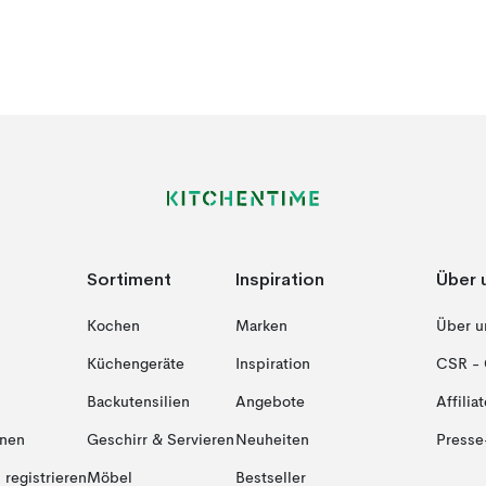
Sortiment
Inspiration
Über 
Kochen
Marken
Über u
Küchengeräte
Inspiration
CSR - 
Backutensilien
Angebote
Affiliat
onen
Geschirr & Servieren
Neuheiten
Presse
registrieren
Möbel
Bestseller