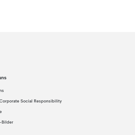
uns
ns
Corporate Social Responsibility
e
-Bilder