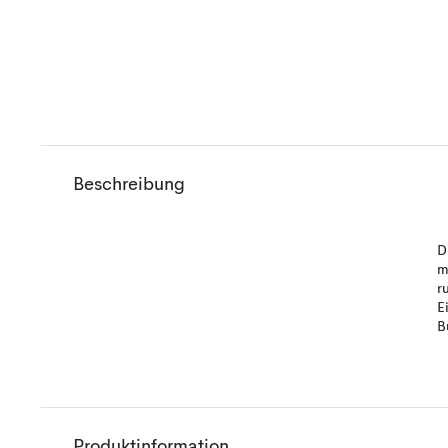
Beschreibung
D
m
r
E
B
Produktinformation