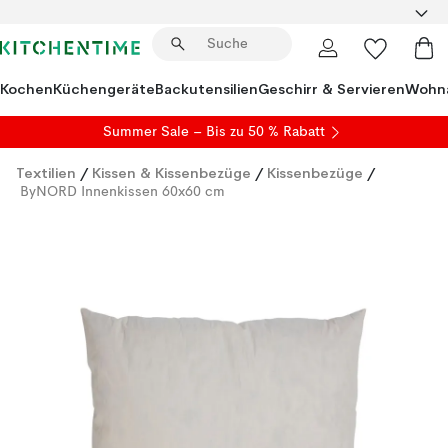
Kochen
Küchengeräte
Backutensilien
Geschirr & Servieren
Wohna
Summer Sale
– Bis zu 50 % Rabatt
Textilien
/
Kissen & Kissenbezüge
/
Kissenbezüge
/
ByNORD Innenkissen 60x60 cm