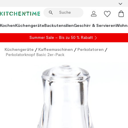
Kochen
Küchengeräte
Backutensilien
Geschirr & Servieren
Wohna
Summer Sale
– Bis zu 50 % Rabatt
Küchengeräte
/
Kaffeemaschinen
/
Perkolatoren
/
Perkolatorknopf Basic 2er-Pack