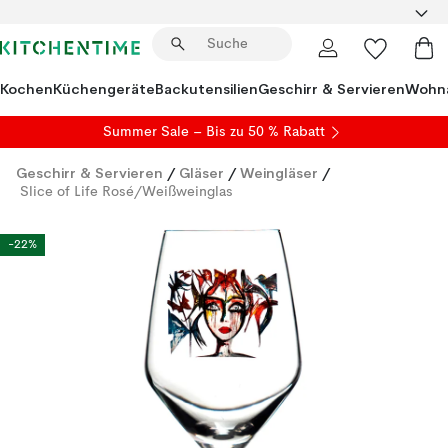
Kochen
Küchengeräte
Backutensilien
Geschirr & Servieren
Wohna
Summer Sale
– Bis zu 50 % Rabatt
Geschirr & Servieren
/
Gläser
/
Weingläser
/
Slice of Life Rosé/Weißweinglas
-22%